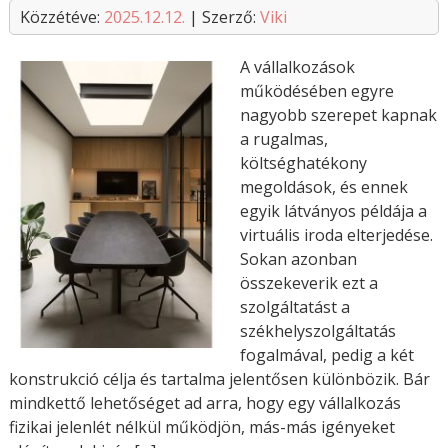
Közzétéve:
2025.12.12.
| Szerző:
Viki
A vállalkozások
működésében egyre
nagyobb szerepet kapnak
a rugalmas,
költséghatékony
megoldások, és ennek
egyik látványos példája a
virtuális iroda elterjedése.
Sokan azonban
összekeverik ezt a
szolgáltatást a
székhelyszolgáltatás
fogalmával, pedig a két
konstrukció célja és tartalma jelentősen különbözik. Bár
mindkettő lehetőséget ad arra, hogy egy vállalkozás
fizikai jelenlét nélkül működjön, más-más igényeket