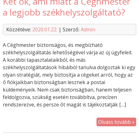
Két ok, ami miatt a Céghmester
a legjobb székhelyszolgáltató?
Közzétéve:
2020.01.22.
| Szerző:
Admin
A Céghmester biztonságos, és megbízható
székhelyszolgáltatás lehetőségével várja az új ügyfeleit.
A korábbi tapasztalataikból, és más
székhelyszolgáltatások hibáiból tanulva dolgoztak ki egy
olyan stratégiát, mely biztosítja a cégeket arról, hogy az
ő fiókjaikban biztonságban lesznek a postai
küldeményeik. Nem csak biztonságban, hanem teljesen
feldolgozva, szükség esetén továbbítva, precízen
rendszerezve, és persze őt magát is tájékoztatják […]
Olvass tovább »