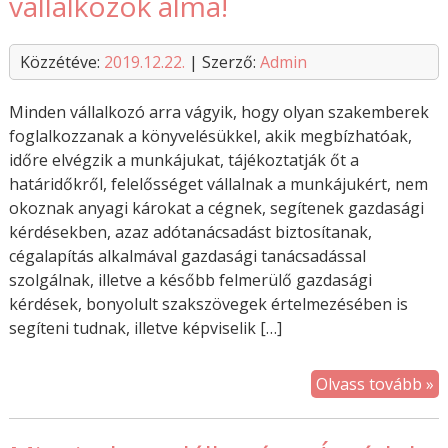
vállalkozók álma!
Közzétéve:
2019.12.22.
| Szerző:
Admin
Minden vállalkozó arra vágyik, hogy olyan szakemberek
foglalkozzanak a könyvelésükkel, akik megbízhatóak,
időre elvégzik a munkájukat, tájékoztatják őt a
határidőkről, felelősséget vállalnak a munkájukért, nem
okoznak anyagi károkat a cégnek, segítenek gazdasági
kérdésekben, azaz adótanácsadást biztosítanak,
cégalapítás alkalmával gazdasági tanácsadással
szolgálnak, illetve a később felmerülő gazdasági
kérdések, bonyolult szakszövegek értelmezésében is
segíteni tudnak, illetve képviselik […]
Olvass tovább »