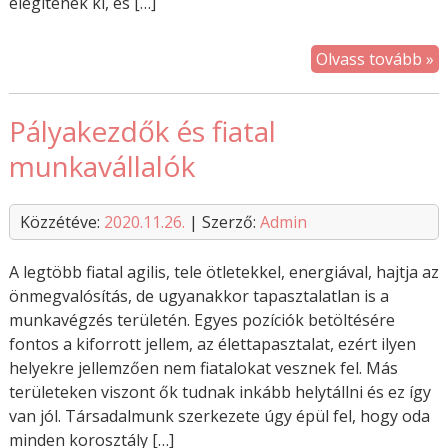
elégítenek ki, és […]
Olvass tovább »
Pályakezdők és fiatal
munkavállalók
Közzétéve:
2020.11.26.
| Szerző:
Admin
A legtöbb fiatal agilis, tele ötletekkel, energiával, hajtja az
önmegvalósítás, de ugyanakkor tapasztalatlan is a
munkavégzés területén. Egyes pozíciók betöltésére
fontos a kiforrott jellem, az élettapasztalat, ezért ilyen
helyekre jellemzően nem fiatalokat vesznek fel. Más
területeken viszont ők tudnak inkább helytállni és ez így
van jól. Társadalmunk szerkezete úgy épül fel, hogy oda
minden korosztály […]