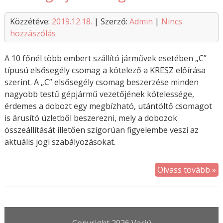
Közzétéve:
2019.12.18.
| Szerző:
Admin
|
Nincs
hozzászólás
A 10 főnél több embert szállító járművek esetében „C”
típusú elsősegély csomag a kötelező a KRESZ előírása
szerint. A „C” elsősegély csomag beszerzése minden
nagyobb testű gépjármű vezetőjének kötelessége,
érdemes a dobozt egy megbízható, utántöltő csomagot
is árusító üzletből beszerezni, mely a dobozok
összeállítását illetően szigorúan figyelembe veszi az
aktuális jogi szabályozásokat.
Olvass tovább »