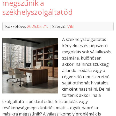
megszűnik a
székhelyszolgáltatód
Közzétéve:
2025.05.21.
| Szerző:
Viki
A székhelyszolgáltatás
kényelmes és népszerű
megoldás sok vállalkozás
számára, különösen
akkor, ha nincs szükség
állandó irodára vagy a
cégvezető nem szeretné
saját otthonát hivatalos
címként használni. De mi
történik akkor, ha a
szolgáltató – például csőd, felszámolás vagy
tevékenységmegszüntetés miatt – egyik napról a
másikra megszűnik? A válasz: komoly problémák is