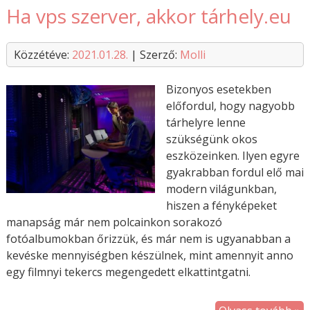
Ha vps szerver, akkor tárhely.eu
Közzétéve:
2021.01.28.
| Szerző:
Molli
Bizonyos esetekben
előfordul, hogy nagyobb
tárhelyre lenne
szükségünk okos
eszközeinken. Ilyen egyre
gyakrabban fordul elő mai
modern világunkban,
hiszen a fényképeket
manapság már nem polcainkon sorakozó
fotóalbumokban őrizzük, és már nem is ugyanabban a
kevéske mennyiségben készülnek, mint amennyit anno
egy filmnyi tekercs megengedett elkattintgatni.