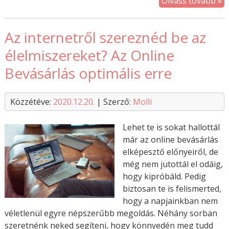
Olvass tovább »
Az internetről szereznéd be az
élelmiszereket? Az Online
Bevásárlás optimális erre
Közzétéve:
2020.12.20.
| Szerző:
Molli
Lehet te is sokat hallottál
már az online bevásárlás
elképesztő előnyeiről, de
még nem jutottál el odáig,
hogy kipróbáld. Pedig
biztosan te is felismerted,
hogy a napjainkban nem
véletlenül egyre népszerűbb megoldás. Néhány sorban
szeretnénk neked segíteni, hogy könnyedén meg tudd