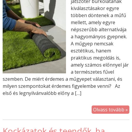
játszótér burkolatának
kiválasztásakor egyre
többen döntenek a műfű
mellett, amely egyre
népszerűbb alternatívája
a hagyományos gyepnek.
A műgyep nemcsak
esztétikus, hanem
praktikus megoldás is,
amely számos előnnyel jár
a természetes fűvel
szemben. De miért érdemes a műgyepet választani, és
milyen szempontokat érdemes figyelembe venni? Az
első és legnyilvánvalóbb előny a […]
Olvass tovább »
Kockázatok és teendők, ha