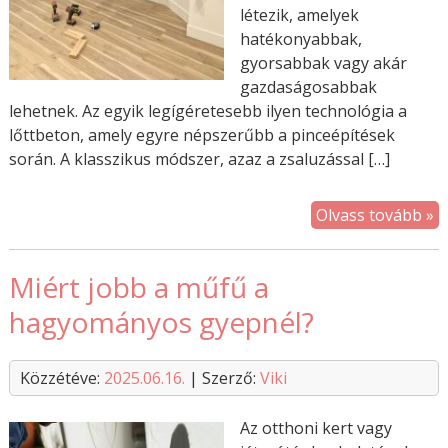
létezik, amelyek
hatékonyabbak,
gyorsabbak vagy akár
gazdaságosabbak
lehetnek. Az egyik legígéretesebb ilyen technológia a
lőttbeton, amely egyre népszerűbb a pinceépítések
során. A klasszikus módszer, azaz a zsaluzással […]
Olvass tovább »
Miért jobb a műfű a
hagyományos gyepnél?
Közzétéve:
2025.06.16.
| Szerző:
Viki
Az otthoni kert vagy