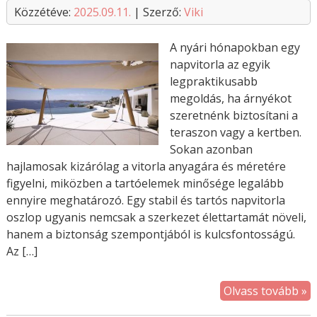
Közzétéve:
2025.09.11.
| Szerző:
Viki
A nyári hónapokban egy
napvitorla az egyik
legpraktikusabb
megoldás, ha árnyékot
szeretnénk biztosítani a
teraszon vagy a kertben.
Sokan azonban
hajlamosak kizárólag a vitorla anyagára és méretére
figyelni, miközben a tartóelemek minősége legalább
ennyire meghatározó. Egy stabil és tartós napvitorla
oszlop ugyanis nemcsak a szerkezet élettartamát növeli,
hanem a biztonság szempontjából is kulcsfontosságú.
Az […]
Olvass tovább »