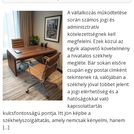
A vállalkozás működtetése
során számos jogi és
adminisztratív
kötelezettségnek kell
megfelelni. Ezek közül az
egyik alapvető követelmény
a hivatalos székhely
megléte. Bár sokan elsőre
csupán egy postai címként
tekintenek rá, valójában a
székhely jóval többet jelent:
a jogi elérhetőség és a
hatóságokkal való
kapcsolattartás
kulcsfontosságú pontja. Itt jön képbe a
székhelyszolgáltatás, amely nemcsak kényelmi, hanem
[…]