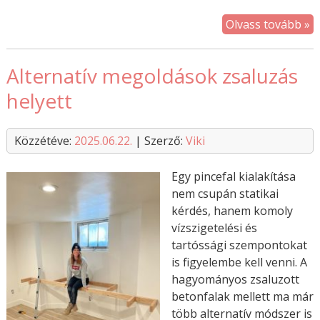
Olvass tovább »
Alternatív megoldások zsaluzás
helyett
Közzétéve:
2025.06.22.
| Szerző:
Viki
Egy pincefal kialakítása
nem csupán statikai
kérdés, hanem komoly
vízszigetelési és
tartóssági szempontokat
is figyelembe kell venni. A
hagyományos zsaluzott
betonfalak mellett ma már
több alternatív módszer is