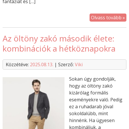
fantáziát és […]
Olvass tovább »
Az öltöny zakó második élete:
kombinációk a hétköznapokra
Közzétéve:
2025.08.13.
| Szerző:
Viki
Sokan úgy gondolják,
hogy az öltöny zakó
kizárólag formális
eseményekre való. Pedig
ez a ruhadarab jóval
sokoldalúbb, mint
hinnénk. Ha ügyesen
kombináljuk, a