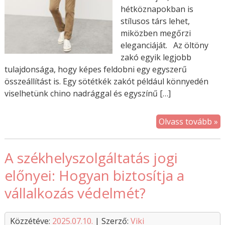
hétköznapokban is
stílusos társ lehet,
miközben megőrzi
eleganciáját. Az öltöny
zakó egyik legjobb
tulajdonsága, hogy képes feldobni egy egyszerű
összeállítást is. Egy sötétkék zakót például könnyedén
viselhetünk chino nadrággal és egyszínű […]
Olvass tovább »
A székhelyszolgáltatás jogi
előnyei: Hogyan biztosítja a
vállalkozás védelmét?
Közzétéve:
2025.07.10.
| Szerző:
Viki