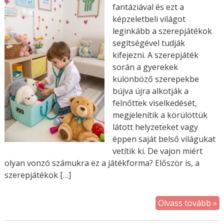
fantáziával és ezt a
képzeletbeli világot
leginkább a szerepjátékok
segítségével tudják
kifejezni. A szerepjáték
során a gyerekek
különböző szerepekbe
bújva újra alkotják a
felnőttek viselkedését,
megjelenítik a körülöttük
látott helyzeteket vagy
éppen saját belső világukat
vetítik ki. De vajon miért
olyan vonzó számukra ez a játékforma? Először is, a
szerepjátékok […]
Olvass tovább »