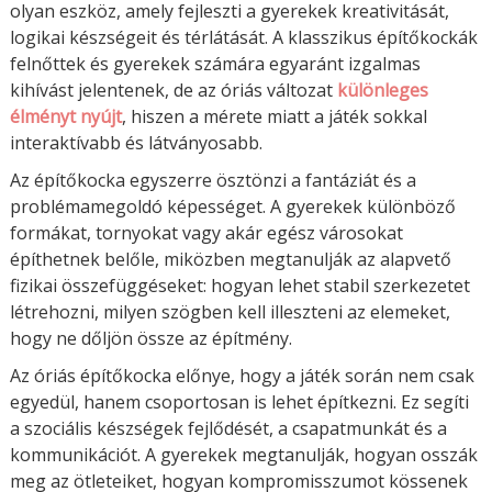
olyan eszköz, amely fejleszti a gyerekek kreativitását,
logikai készségeit és térlátását. A klasszikus építőkockák
felnőttek és gyerekek számára egyaránt izgalmas
kihívást jelentenek, de az óriás változat
különleges
élményt nyújt
, hiszen a mérete miatt a játék sokkal
interaktívabb és látványosabb.
Az építőkocka egyszerre ösztönzi a fantáziát és a
problémamegoldó képességet. A gyerekek különböző
formákat, tornyokat vagy akár egész városokat
építhetnek belőle, miközben megtanulják az alapvető
fizikai összefüggéseket: hogyan lehet stabil szerkezetet
létrehozni, milyen szögben kell illeszteni az elemeket,
hogy ne dőljön össze az építmény.
Az óriás építőkocka előnye, hogy a játék során nem csak
egyedül, hanem csoportosan is lehet építkezni. Ez segíti
a szociális készségek fejlődését, a csapatmunkát és a
kommunikációt. A gyerekek megtanulják, hogyan osszák
meg az ötleteiket, hogyan kompromisszumot kössenek