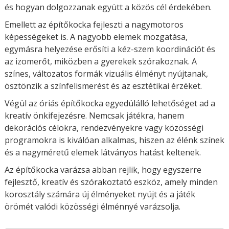
és hogyan dolgozzanak együtt a közös cél érdekében.
Emellett az építőkocka fejleszti a nagymotoros
képességeket is. A nagyobb elemek mozgatása,
egymásra helyezése erősíti a kéz-szem koordinációt és
az izomerőt, miközben a gyerekek szórakoznak. A
színes, változatos formák vizuális élményt nyújtanak,
ösztönzik a színfelismerést és az esztétikai érzéket.
Végül az óriás építőkocka egyedülálló lehetőséget ad a
kreatív önkifejezésre. Nemcsak játékra, hanem
dekorációs célokra, rendezvényekre vagy közösségi
programokra is kiválóan alkalmas, hiszen az élénk színek
és a nagyméretű elemek látványos hatást keltenek.
Az építőkocka varázsa abban rejlik, hogy egyszerre
fejlesztő, kreatív és szórakoztató eszköz, amely minden
korosztály számára új élményeket nyújt és a játék
örömét valódi közösségi élménnyé varázsolja.