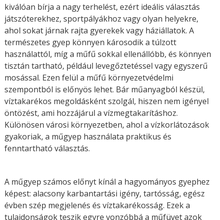
kiválóan bírja a nagy terhelést, ezért ideális választás
játszóterekhez, sportpályákhoz vagy olyan helyekre,
ahol sokat járnak rajta gyerekek vagy háziállatok. A
természetes gyep könnyen károsodik a túlzott
használattól, míg a műfű sokkal ellenállóbb, és könnyen
tisztán tartható, például levegőztetéssel vagy egyszerű
mosással. Ezen felül a műfű környezetvédelmi
szempontból is előnyös lehet. Bár műanyagból készül,
víztakarékos megoldásként szolgál, hiszen nem igényel
öntözést, ami hozzájárul a vízmegtakarításhoz.
Különösen városi környezetben, ahol a vízkorlátozások
gyakoriak, a műgyep használata praktikus és
fenntartható választás.
A műgyep számos előnyt kínál a hagyományos gyephez
képest: alacsony karbantartási igény, tartósság, egész
évben szép megjelenés és víztakarékosság. Ezek a
tulajdonságok teszik egyre vonzóbbá a műfüvet azok