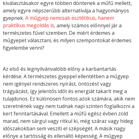
kiválasztásakor egyre többen döntenek a műfű mellett,
amely egyre népszerűbb alternatívája a hagyományos
gyepnek.
A műgyep nemcsak esztétikus, hanem
praktikus megoldás is
, amely számos előnnyel jár a
természetes fűvel szemben. De miért érdemes a
műgyepet választani, és milyen szempontokat érdemes
figyelembe venni?
Az első és legnyilvánvalóbb előny a karbantartás
kérdése. A természetes gyeppel ellentétben a műgyep
nem igényel rendszeres nyírást, öntözést vagy
trágyázást, így jelentős időt és energiát takarít meg a
tulajdonos. Ez különösen fontos azok számára, akik nem
szeretnének vagy nem tudnak napi szinten foglalkozni a
kert fenntartásával. Emellett a műfű egész évben zöld
marad, nem sárgul vagy ritkul ki, még száraz vagy hideg
időszakokban sem veszíti el szépségét. A másik nagy
előnye a tartósság és ellenálló képesség. A műgyep