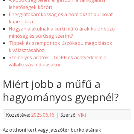
A kódok segítenek eligazodni a támogatási
lehetőségek között
Energiatakarékosság és a homlokzat burkolat
kapcsolata
Hogyan alakulnak a kerti műfű árak különböző
minőség és sűrűség szerint?
Tippek és szempontok úszókapu megoldások
kiválasztásához
Személyes adatok – GDPR és adatvédelem a
vállalkozás indulásakor
Miért jobb a műfű a
hagyományos gyepnél?
Közzétéve:
2025.06.16.
| Szerző:
Viki
Az otthoni kert vagy játszótér burkolatának