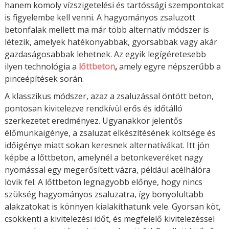
hanem komoly vízszigetelési és tartóssági szempontokat
is figyelembe kell venni. A hagyományos zsaluzott
betonfalak mellett ma már több alternatív módszer is
létezik, amelyek hatékonyabbak, gyorsabbak vagy akár
gazdaságosabbak lehetnek. Az egyik legígéretesebb
ilyen technológia a
lőttbeton
,
amely egyre népszerűbb a
pinceépítések során.
A klasszikus módszer, azaz a zsaluzással öntött beton,
pontosan kivitelezve rendkívül erős és időtálló
szerkezetet eredményez. Ugyanakkor jelentős
élőmunkaigénye, a zsaluzat elkészítésének költsége és
időigénye miatt sokan keresnek alternatívákat. Itt jön
képbe a lőttbeton, amelynél a betonkeveréket nagy
nyomással egy megerősített vázra, például acélhálóra
lövik fel. A lőttbeton legnagyobb előnye, hogy nincs
szükség hagyományos zsaluzatra, így bonyolultabb
alakzatokat is könnyen kialakíthatunk vele. Gyorsan köt,
csökkenti a kivitelezési időt, és megfelelő kivitelezéssel