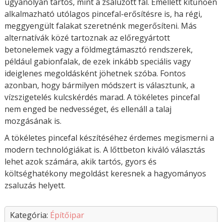
ugyanolyan tartós, mint a zsaluzott fal. Emellett kitűnően
alkalmazható utólagos pincefal-erősítésre is, ha régi,
meggyengült falakat szeretnénk megerősíteni. Más
alternatívák közé tartoznak az előregyártott
betonelemek vagy a földmegtámasztó rendszerek,
például gabionfalak, de ezek inkább speciális vagy
ideiglenes megoldásként jöhetnek szóba. Fontos
azonban, hogy bármilyen módszert is választunk, a
vízszigetelés kulcskérdés marad. A tökéletes pincefal
nem enged be nedvességet, és ellenáll a talaj
mozgásának is.
A tökéletes pincefal készítéséhez érdemes megismerni a
modern technológiákat is. A lőttbeton kiváló választás
lehet azok számára, akik tartós, gyors és
költséghatékony megoldást keresnek a hagyományos
zsaluzás helyett.
Kategória:
Építőipar