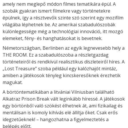
amely nem meglepő módon filmes tematikára épül. A
szobák gyakran ismert filmekre vagy történetekre
épülnek, így a résztvevők szinte szó szerint egy mozifilm
világába léphetnek be. Az amerikai szabadulószobák
különlegessége még a technológiai innováció, itt mozgó
elemeket, fény- és hanghatásokat is bevetnek.
Németországban, Berlinben az egyik legnevesebb hely a
THE ROOM. Ez a szabadulószoba a részletgazdag
történeteiről és rendkívül realisztikus díszleteiről híres. A
„Lost Treasure” szoba például egy kalózhajót mintáz,
amiben a játékosok tényleg kincskeresőknek érezhetik
magukat.
A börtöntematikában a litvániai Vilniusban található
Alkatraz Prison Break vált leginkább híressé. A játékosok
egy börtönből való szökést élhetnek át, ami fizikailag és
mentálisan is komoly kihívás elé állítja őket. Csak erős
idegzetűeknek! – hangozhatna a figyelmeztetés a
belépés előtt.