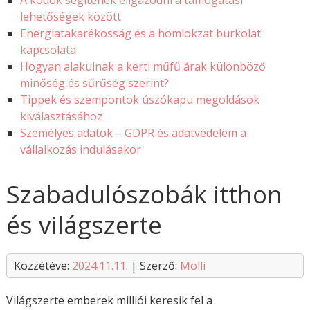
A kódok segítenek eligazodni a támogatási
lehetőségek között
Energiatakarékosság és a homlokzat burkolat
kapcsolata
Hogyan alakulnak a kerti műfű árak különböző
minőség és sűrűség szerint?
Tippek és szempontok úszókapu megoldások
kiválasztásához
Személyes adatok – GDPR és adatvédelem a
vállalkozás indulásakor
Szabadulószobák itthon
és világszerte
Közzétéve:
2024.11.11.
| Szerző:
Molli
Világszerte emberek milliói keresik fel a