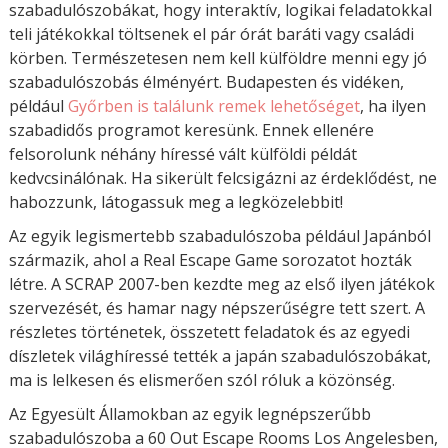
szabadulószobákat, hogy interaktív, logikai feladatokkal
teli játékokkal töltsenek el pár órát baráti vagy családi
körben. Természetesen nem kell külföldre menni egy jó
szabadulószobás élményért. Budapesten és vidéken,
például
Győrben is találunk remek lehetőséget
, ha ilyen
szabadidős programot keresünk. Ennek ellenére
felsorolunk néhány híressé vált külföldi példát
kedvcsinálónak. Ha sikerült felcsigázni az érdeklődést, ne
habozzunk, látogassuk meg a legközelebbit!
Az egyik legismertebb szabadulószoba például Japánból
származik, ahol a Real Escape Game sorozatot hozták
létre. A SCRAP 2007-ben kezdte meg az első ilyen játékok
szervezését, és hamar nagy népszerűségre tett szert. A
részletes történetek, összetett feladatok és az egyedi
díszletek világhíressé tették a japán szabadulószobákat,
ma is lelkesen és elismerően szól róluk a közönség.
Az Egyesült Államokban az egyik legnépszerűbb
szabadulószoba a 60 Out Escape Rooms Los Angelesben,