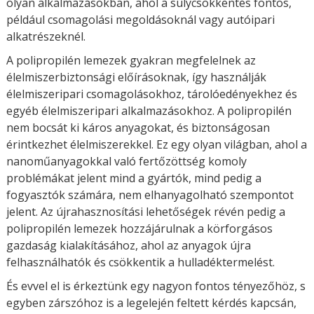
olyan alkalmazásokban, ahol a súlycsökkentés fontos,
például csomagolási megoldásoknál vagy autóipari
alkatrészeknél.
A polipropilén lemezek gyakran megfelelnek az
élelmiszerbiztonsági előírásoknak, így használják
élelmiszeripari csomagolásokhoz, tárolóedényekhez és
egyéb élelmiszeripari alkalmazásokhoz. A polipropilén
nem bocsát ki káros anyagokat, és biztonságosan
érintkezhet élelmiszerekkel. Ez egy olyan világban, ahol a
nanoműanyagokkal való fertőzöttség komoly
problémákat jelent mind a gyártók, mind pedig a
fogyasztók számára, nem elhanyagolható szempontot
jelent. Az újrahasznosítási lehetőségek révén pedig a
polipropilén lemezek hozzájárulnak a körforgásos
gazdaság kialakításához, ahol az anyagok újra
felhasználhatók és csökkentik a hulladéktermelést.
És evvel el is érkeztünk egy nagyon fontos tényezőhöz, s
egyben zárszóhoz is a legelején feltett kérdés kapcsán,