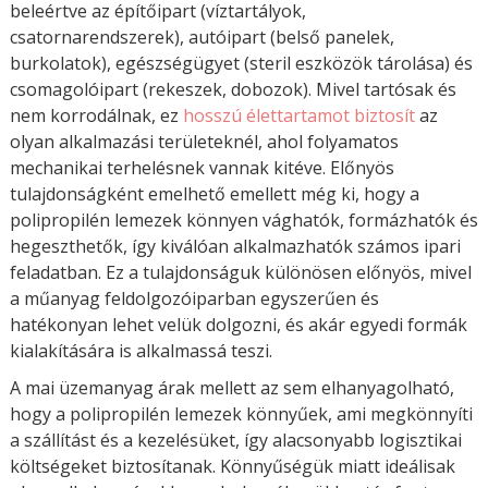
beleértve az építőipart (víztartályok,
csatornarendszerek), autóipart (belső panelek,
burkolatok), egészségügyet (steril eszközök tárolása) és
csomagolóipart (rekeszek, dobozok). Mivel tartósak és
nem korrodálnak, ez
hosszú élettartamot biztosít
az
olyan alkalmazási területeknél, ahol folyamatos
mechanikai terhelésnek vannak kitéve. Előnyös
tulajdonságként emelhető emellett még ki, hogy a
polipropilén lemezek könnyen vághatók, formázhatók és
hegeszthetők, így kiválóan alkalmazhatók számos ipari
feladatban. Ez a tulajdonságuk különösen előnyös, mivel
a műanyag feldolgozóiparban egyszerűen és
hatékonyan lehet velük dolgozni, és akár egyedi formák
kialakítására is alkalmassá teszi.
A mai üzemanyag árak mellett az sem elhanyagolható,
hogy a polipropilén lemezek könnyűek, ami megkönnyíti
a szállítást és a kezelésüket, így alacsonyabb logisztikai
költségeket biztosítanak. Könnyűségük miatt ideálisak