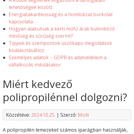
A kódok segítenek eligazodni a támogatási
lehetőségek között
Energiatakarékosság és a homlokzat burkolat
kapcsolata
Hogyan alakulnak a kerti műfű árak különböző
minőség és sűrűség szerint?
Tippek és szempontok úszókapu megoldások
kiválasztásához
Személyes adatok – GDPR és adatvédelem a
vállalkozás indulásakor
Miért kedvező
polipropilénnel dolgozni?
Közzétéve:
2024.10.25.
| Szerző:
Molli
A polipropilén lemezeket számos iparágban használják,