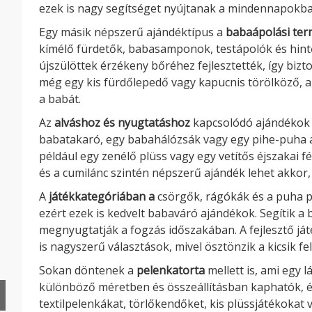
ezek is nagy segítséget nyújtanak a mindennapokba
Egy másik népszerű ajándéktípus a
babaápolási te
kímélő fürdetők, babasamponok, testápolók és hintő
újszülöttek érzékeny bőréhez fejlesztették, így biz
még egy kis fürdőlepedő vagy kapucnis törölköző, a
a babát.
Az
alváshoz és nyugtatáshoz
kapcsolódó ajándékok 
babatakaró, egy babahálózsák vagy egy pihe-puha a
például egy zenélő plüss vagy egy vetítős éjszakai f
és a cumilánc szintén népszerű ajándék lehet akkor,
A
játékkategóriában a
csörgők, rágókák és a puha p
ezért ezek is kedvelt babaváró ajándékok. Segítik a
megnyugtatják a fogzás időszakában. A fejlesztő já
is nagyszerű választások, mivel ösztönzik a kicsik fe
Sokan döntenek a
pelenkatorta
mellett is, ami egy 
különböző méretben és összeállításban kaphatók, é
textilpelenkákat, törlőkendőket, kis plüssjátékokat v