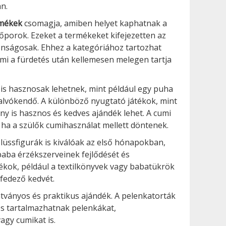
n.
rmékek
csomagja, amiben helyet kaphatnak a
porok. Ezeket a termékeket kifejezetten az
tonságosak. Ehhez a kategóriához tartozhat
mi a fürdetés után kellemesen melegen tartja
is hasznosak lehetnek, mint például egy puha
lvókendő. A különböző nyugtató játékok, mint
ény is hasznos és kedves ajándék lehet. A cumi
 ha a szülők cumihasználat mellett döntenek.
lüssfigurák is kiválóak az első hónapokban,
 baba érzékszerveinek fejlődését és
tékok, például a textilkönyvek vagy babatükrök
lfedező kedvét.
látványos és praktikus ajándék. A pelenkatorták
s tartalmazhatnak pelenkákat,
agy cumikat is.