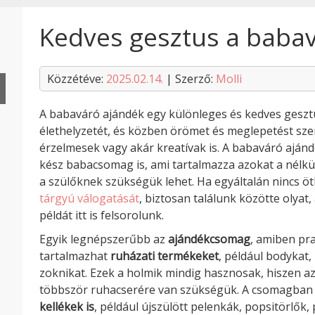
Kedves gesztus a baba
Közzétéve:
2025.02.14.
| Szerző:
Molli
A babaváró ajándék egy különleges és kedves gesztu
élethelyzetét, és közben örömet és meglepetést sze
érzelmesek vagy akár kreatívak is. A babaváró ajánd
kész babacsomag is, ami tartalmazza azokat a nélkü
a szülőknek szükségük lehet. Ha egyáltalán nincs 
tárgyú válogatását
, biztosan találunk közötte olya
példát itt is felsorolunk.
Egyik legnépszerűbb az
ajándékcsomag
, amiben pr
tartalmazhat
ruházati termékeket
, például bodykat,
zoknikat. Ezek a holmik mindig hasznosak, hiszen 
többször ruhacserére van szükségük. A csomagban
kellékek is
, például újszülött pelenkák, popsitörlők