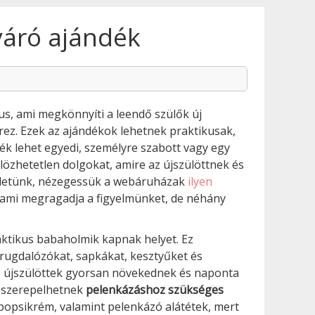
váró ajándék
s, ami megkönnyíti a leendő szülők új
rez. Ezek az ajándékok lehetnek praktikusak,
ék lehet egyedi, személyre szabott vagy egy
lözhetetlen dolgokat, amire az újszülöttnek és
ötletünk, nézegessük a webáruházak
ilyen
t, ami megragadja a figyelmünket, de néhány
aktikus babaholmik kapnak helyet. Ez
 rugdalózókat, sapkákat, kesztyűket és
az újszülöttek gyorsan növekednek és naponta
 szerepelhetnek
pelenkázáshoz szükséges
, popsikrém, valamint pelenkázó alátétek, mert