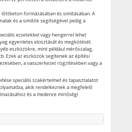
a lőttbeton formázásában és simításában. A
nalak és a simítók segítségével pedig a
ciális ecsetekkel vagy hengerrel lehet
anyag egyenletes elosztását és megkötését.
yéb eszközökre, mint például mérőszalag,
b. Ezek az eszközök segítenek az építési
ezésében, a vasszerkezet rögzítésében vagy a
tése speciális szakértelmet és tapasztalatot
folyamatba, akik rendelkeznek a megfelelő
kalmazásához és a medence minőségi