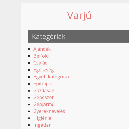
Varjú
Kategóriák
Ajándék
Belföld
Család
Egészség
Egyéb kategória
Építőipar
Gazdaság
Gépészet
Gépjármű
Gyereknevelés
Higiénia
Ingatlan