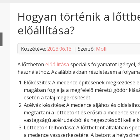
Hogyan történik a lőtt
előállítása?
Közzétéve:
2023.06.13.
| Szerző:
Molli
A lőttbeton
előállítása
speciális folyamatot igényel,
használathoz. Az alábbiakban részletezem a folyama
Előkészítés: A medence építésének megkezdése elő
magában foglalja a megfelelő méretű gödör kiásás
esetén a talaj megerősítését.
Acélváz készítése: A medence aljához és oldalaihoz 
megtartani a lőttbetont és erősíti a medence szer
vastagságú acélrudakból és hegesztésből kell elké
Lőttbeton felhordása: A lőttbetont általában speci
a medence vasszerkezetére. A betont a helyszínen 