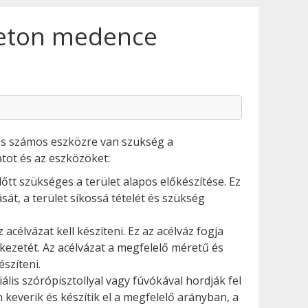
beton medence
 és számos eszközre van szükség a
tot és az eszközöket:
tt szükséges a terület alapos előkészítése. Ez
át, a terület síkossá tételét és szükség
acélvázat kell készíteni. Ez az acélváz fogja
kezetét. Az acélvázat a megfelelő méretű és
szíteni.
ális szórópisztollyal vagy fúvókával hordják fel
keverik és készítik el a megfelelő arányban, a