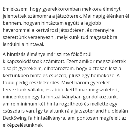
Emlékszem, hogy gyerekkoromban mekkora élményt
jelentettek számomra a játszóterek. Mai napig élénken él
bennem, hogyan hintáztam együtt a legjobb
haverommal a kertvárosi játszótéren, és mennyire
szerettünk versenyezni, melyikünk tud magasabbra
lendülni a hintával.
A hintázás élménye már szinte földöntúli
kikapcsolódásnak számított. Ezért amikor megszülettek
a saját gyerekeim, elhatároztam, hogy biztosan lesz a
kertünkben hinta és csúszda, plusz egy homokozó. A
többi pedig részletkérdés. Mivel három gyereket
terveztünk vállalni, és abból kettő már megszületett,
mindenképp egy fa hintaállványban gondolkoztunk,
amire minimum két hinta rögzíthető és mellette egy
csúszda is van. Így találtunk rá a jatszoterland.hu oldalán
DeckSwing fa hintaállványra, ami pontosan megfelelt az
elképzelésünknek.