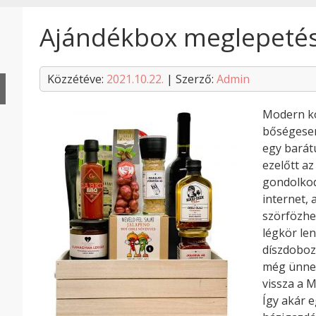
Ajándékbox meglepeté
Közzétéve:
2021.10.22.
| Szerző:
Admin
Modern ko
bőségesen
egy barát
ezelőtt a
gondolkod
internet,
szörfözhe
légkör len
díszdoboz
még ünnep
vissza a 
Így akár e