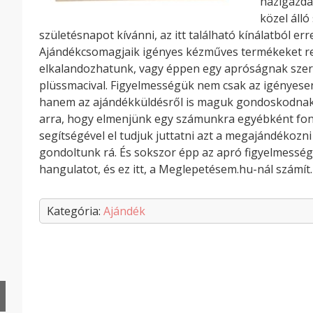
házigazdá
közel áll
születésnapot kívánni, az itt található kínálatból er
Ajándékcsomagjaik igényes kézműves termékeket rej
elkalandozhatunk, vagy éppen egy apróságnak sze
plüssmacival. Figyelmességük nem csak az igényese
hanem az ajándékküldésről is maguk gondoskodnak.
arra, hogy elmenjünk egy számunkra egyébként fon
segítségével el tudjuk juttatni azt a megajándékozni
gondoltunk rá. És sokszor épp az apró figyelmessé
hangulatot, és ez itt, a Meglepetésem.hu-nál számít.
Kategória:
Ajándék