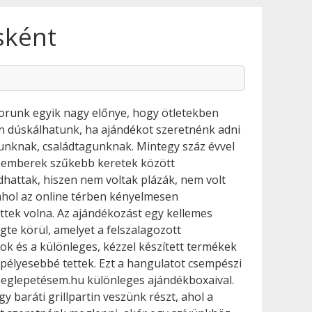
sként
runk egyik nagy előnye, hogy ötletekben
 dúskálhatunk, ha ajándékot szeretnénk adni
unknak, családtagunknak. Mintegy száz évvel
z emberek szűkebb keretek között
hattak, hiszen nem voltak plázák, nem volt
 ahol az online térben kényelmesen
ttek volna.
Az ajándékozást egy kellemes
gte körül, amelyet a felszalagozott
ok és a különleges, kézzel készített termékek
élyesebbé tettek. Ezt a hangulatot csempészi
Meglepetésem.hu különleges ajándékboxaival.
gy baráti grillpartin veszünk részt, ahol a