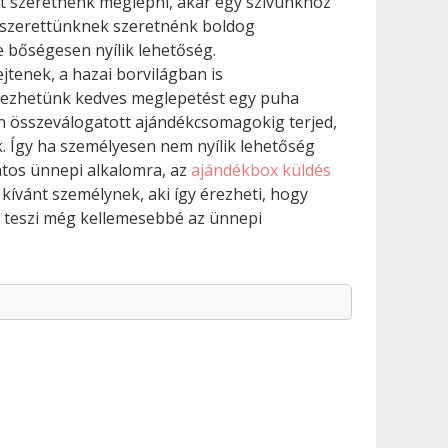
t szeretnénk meglepni, akár egy szívünkhöz
ó szerettünknek szeretnénk boldog
re bőségesen nyílik lehetőség.
tenek, a hazai borvilágban is
rezhetünk kedves meglepetést egy puha
n összeválogatott ajándékcsomagokig terjed,
 Így ha személyesen nem nyílik lehetőség
tos ünnepi alkalomra, az
ajándékbox küldés
 kívánt személynek, aki így érezheti, hogy
g teszi még kellemesebbé az ünnepi