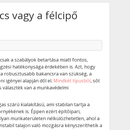
 vagy a félcipő
csak a szabályok betartása miatt fontos,
zési hatékonysága érdekében is. Azt, hogy
 a robusztusabb bakancsra van szükség, a
i igényei alapján dől el.
Mindkét típusból
, sőt
s választék van a munkavédelmi
 szárú kialakítású, ami stabilan tartja a
örnyékének is. Éppen ezért építőipari,
olyan munkaterületen nélkülözhetetlen, ahol a
nstabil talajon való mozgásra kényszeríthetik a