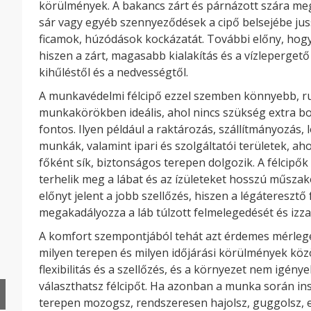
körülmények. A bakancs zárt és párnázott szára me
sár vagy egyéb szennyeződések a cipő belsejébe jus
ficamok, húzódások kockázatát. További előny, hog
hiszen a zárt, magasabb kialakítás és a vízlepergető
kihűléstől és a nedvességtől.
A munkavédelmi félcipő ezzel szemben könnyebb, r
munkakörökben ideális, ahol nincs szükség extra bo
fontos. Ilyen például a raktározás, szállítmányozás, 
munkák, valamint ipari és szolgáltatói területek, a
főként sík, biztonságos terepen dolgozik. A félcipő
terhelik meg a lábat és az ízületeket hosszú műsza
előnyt jelent a jobb szellőzés, hiszen a légáteresztő
megakadályozza a láb túlzott felmelegedését és izza
A komfort szempontjából tehát azt érdemes mérleg
milyen terepen és milyen időjárási körülmények köz
flexibilitás és a szellőzés, és a környezet nem igény
választhatsz félcipőt. Ha azonban a munka során in
terepen mozogsz, rendszeresen hajolsz, guggolsz, 