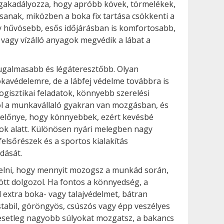
gakadályozza, hogy apróbb kövek, törmelékek,
sanak, miközben a boka fix tartása csökkenti a
y hűvösebb, esős időjárásban is komfortosabb,
 vagy vízálló anyagok megvédik a lábat a
ugalmasabb és légáteresztőbb. Olyan
kavédelemre, de a lábfej védelme továbbra is
logisztikai feladatok, könnyebb szerelési
hol a munkavállaló gyakran van mozgásban, és
k előnye, hogy könnyebbek, ezért kevésbé
kok alatt. Különösen nyári melegben nagy
 felsőrészek és a sportos kialakítás
dását.
elni, hogy mennyit mozogsz a munkád során,
ött dolgozol. Ha fontos a könnyedség, a
el extra boka- vagy talajvédelmet, bátran
stabil, göröngyös, csúszós vagy épp veszélyes
esetleg nagyobb súlyokat mozgatsz, a bakancs