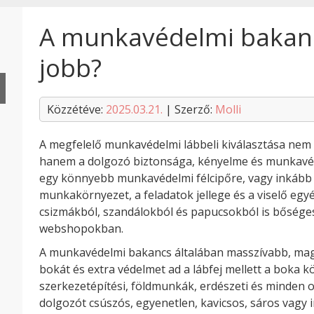
A munkavédelmi bakancs
jobb?
Közzétéve:
2025.03.21.
| Szerző:
Molli
A megfelelő munkavédelmi lábbeli kiválasztása nem 
hanem a dolgozó biztonsága, kényelme és munkavég
egy könnyebb munkavédelmi félcipőre, vagy inkább
munkakörnyezet, a feladatok jellege és a viselő egyén
csizmákból, szandálokból és papucsokból is bősége
webshopokban.
A munkavédelmi bakancs általában masszívabb, magas
bokát és extra védelmet ad a lábfej mellett a boka k
szerkezetépítési, földmunkák, erdészeti és minden 
dolgozót csúszós, egyenetlen, kavicsos, sáros vagy i